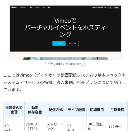
引用元：https://vimeo.com/jp/
ここではvimeo（ヴィメオ）の動画配信システムの基本スペックや
システム・サービスの特徴、導入事例、料金プランについて紹介し
ています。
視聴者の
ID
動画
配信方式
ライブ配信
初期費用
月額費用
管理
保存容量
250GB
ストリーミ
30日間無
〇
〇
700円～
（
7TB
）
ング
料
有り
有り